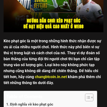
Kèo phạt góc là một trong những hình thức nhận được sự
ưu ái của nhiều người chơi. Hình thức này phổ biến vì sự
thú vị trong luật và cách chơi của nó. Thay vì dự đoán số
bàn thắng của từng đội thì người chơi thì bạn chỉ cần tập
trung vào số lượng góc. Loại kèo này không phức tạp
nhưng cũng không dễ dàng để chiến thắng. Để hiểu chi
tiết hơn, hãy cùng
changbtcoin.in.net
khám phá thêm chi
tiết những thông tin dưới đây.
Table of Contents
Định nghĩa về kèo phạt góc