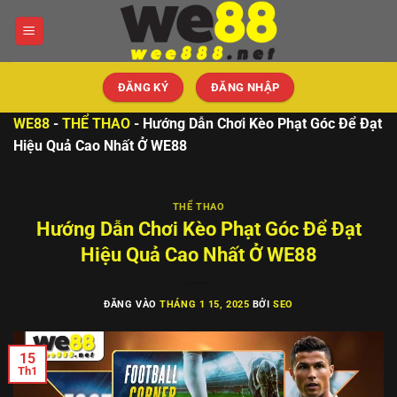
Bỏ
qua
nội
dung
ĐĂNG KÝ
ĐĂNG NHẬP
WE88
-
THỂ THAO
-
Hướng Dẫn Chơi Kèo Phạt Góc Để Đạt
Hiệu Quả Cao Nhất Ở WE88
THỂ THAO
Hướng Dẫn Chơi Kèo Phạt Góc Để Đạt
Hiệu Quả Cao Nhất Ở WE88
ĐĂNG VÀO
THÁNG 1 15, 2025
BỞI
SEO
15
Th1