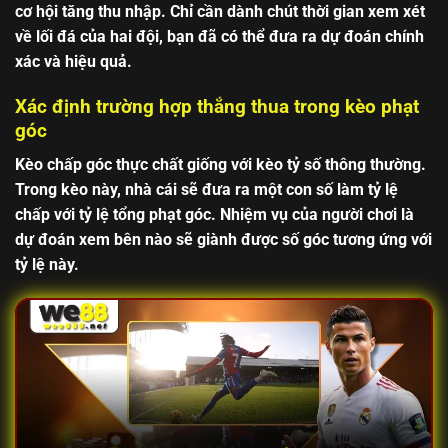
cơ hội tăng thu nhập. Chỉ cần dành chút thời gian xem xét
về lối đá của hai đội, bạn đã có thể đưa ra dự đoán chính
xác và hiệu quả.
Xác định trường hợp thắng thua trong kèo phạt
góc
Kèo chấp góc thực chất giống với kèo tỷ số thông thường.
Trong kèo này, nhà cái sẽ đưa ra một con số làm tỷ lệ
chấp với tỷ lệ tổng phạt góc. Nhiệm vụ của người chơi là
dự đoán xem bên nào sẽ giành được số góc tương ứng với
tỷ lệ này.